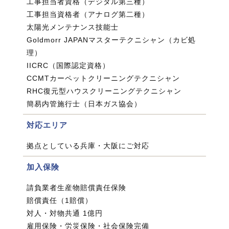
工事担当者資格（デジタル第三種）
工事担当資格者（アナログ第二種）
太陽光メンテナンス技能士
Goldmorr JAPANマスターテクニシャン（カビ処
理）
IICRC（国際認定資格）
CCMTカーペットクリーニングテクニシャン
RHC復元型ハウスクリーニングテクニシャン
簡易内管施行士（日本ガス協会）
対応エリア
拠点としている兵庫・大阪にご対応
加入保険
請負業者生産物賠償責任保険
賠償責任（1賠償）
対人・対物共通 1億円
雇用保険・労災保険・社会保険完備